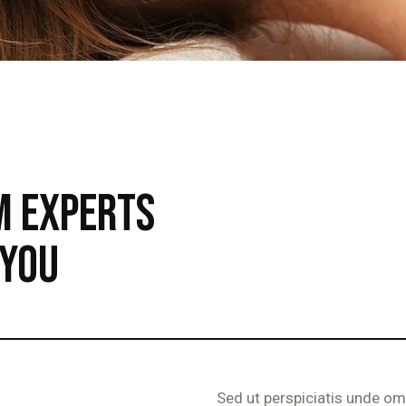
M EXPERTS
 YOU
Sed ut perspiciatis unde omn