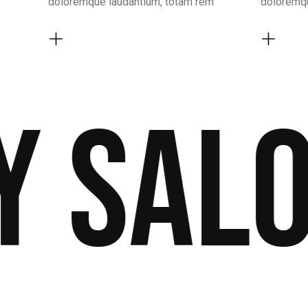
doloremque laudantium, totam rem
doloremqu
salon