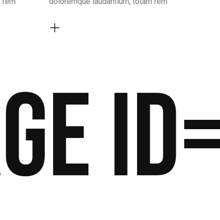
m rem
doloremque laudantium, totam rem
 id=2