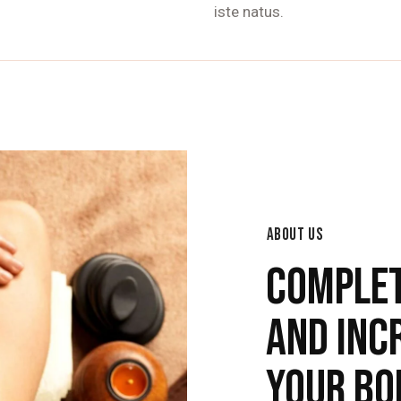
iste natus.
ABOUT US
COMPLET
AND INC
YOUR BO