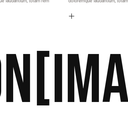
e laudantium, totam rem
doloremque laudantium, tota
[image